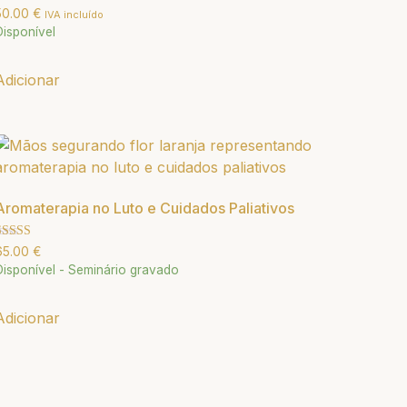
valiação
50.00
€
IVA incluído
.00
Disponível
e 5
Adicionar
Aromaterapia no Luto e Cuidados Paliativos
valiação
65.00
€
.00
Disponível - Seminário gravado
e 5
Adicionar