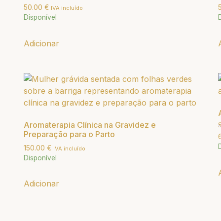
Avaliação
A
50.00
€
IVA incluído
5.00
5
Disponível
de 5
d
Adicionar
Aromaterapia Clínica na Gravidez e
Preparação para o Parto
A
5
150.00
€
d
IVA incluído
Disponível
Adicionar