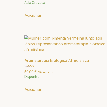
5.00
Aula Gravada
de 5
Adicionar
Aromaterapia Biológica Afrodisíaca
Avaliação
50.00
€
IVA incluído
5.00
Disponível
de 5
Adicionar