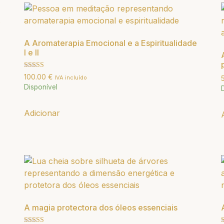
A Aromaterapia Emocional e a Espiritualidade
I e II
Avaliação
100.00
€
IVA incluído
5.00
Disponível
de 5
Adicionar
A magia protectora dos óleos essenciais