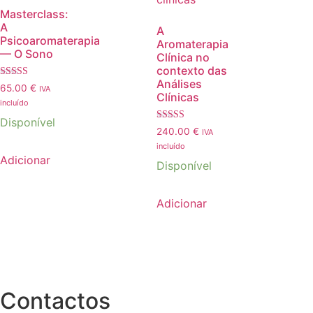
Masterclass:
A
A
Psicoaromaterapia
Aromaterapia
— O Sono
Clínica no
contexto das
Análises
Avaliação
65.00
€
IVA
5.00
Clínicas
incluído
de 5
Disponível
Avaliação
240.00
€
IVA
5.00
incluído
de 5
Adicionar
Disponível
Adicionar
Contactos