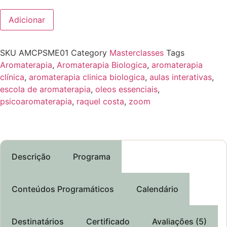
Adicionar
SKU
AMCPSME01
Category
Masterclasses
Tags
Aromaterapia
,
Aromaterapia Biologica
,
aromaterapia
clínica
,
aromaterapia clinica biologica
,
aulas interativas
,
escola de aromaterapia
,
oleos essenciais
,
psicoaromaterapia
,
raquel costa
,
zoom
Descrição
Programa
Conteúdos Programáticos
Calendário
Destinatários
Certificado
Avaliações (5)