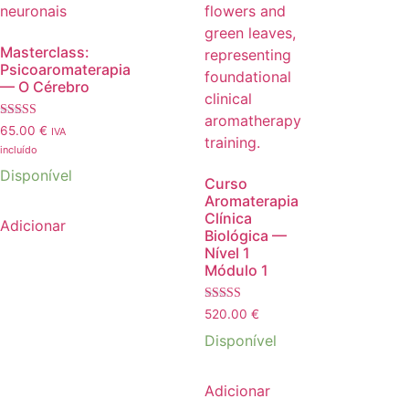
Masterclass:
Psicoaromaterapia
— O Cérebro
Avaliação
65.00
€
IVA
5.00
incluído
de 5
Disponível
Curso
Aromaterapia
Clínica
Adicionar
Biológica —
Nível 1
Módulo 1
Avaliação
520.00
€
5.00
de 5
Disponível
Adicionar