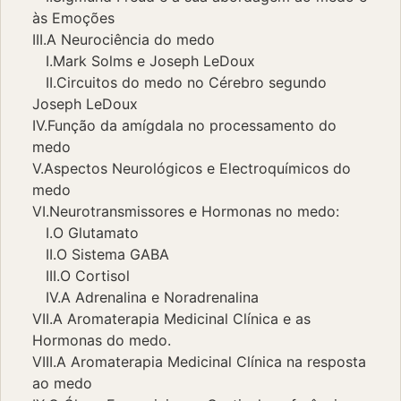
às Emoções
III.A Neurociência do medo
I.Mark Solms e Joseph LeDoux
II.Circuitos do medo no Cérebro segundo
Joseph LeDoux
IV.Função da amígdala no processamento do
medo
V.Aspectos Neurológicos e Electroquímicos do
medo
VI.Neurotransmissores e Hormonas no medo:
I.O Glutamato
II.O Sistema GABA
III.O Cortisol
IV.A Adrenalina e Noradrenalina
VII.A Aromaterapia Medicinal Clínica e as
Hormonas do medo.
VIII.A Aromaterapia Medicinal Clínica na resposta
ao medo